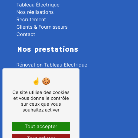
Tableau Électrique
Nos réalisations
Recrutement
Clients & Fournisseurs
Contact
Nos prestations
Rénovation Tableau Electrique
Electricité Industrielle
Tableautier
Ilot Robotisé
Ce site utilise des cookies
Raccordement
et vous donne le contrôle
Electricité Générale
sur ceux que vous
Câblage d'Armoire
souhaitez activer
Process Industriels
Armoire Electrique
Tout accepter
Machine Spéciale