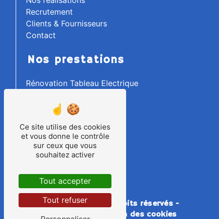
Recrutement
Clients & Fournisseurs
Contact
Nos prestations
Rénovation Tableau Electrique
Electricité Industrielle
Tableautier
Ilot Robotisé
Ce site utilise des cookies
Raccordement
et vous donne le contrôle
Electricité Générale
sur ceux que vous
Câblage d'Armoire
souhaitez activer
Process Industriels
Armoire Electrique
Tout accepter
Machine Spéciale
Tout refuser
©
Vistalid
- 2026 - Tous droits réservés -
Mentions légales
-
Gestion des cookies