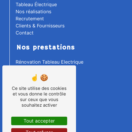
Tableau Électrique
Nos réalisations
Recrutement
Clients & Fournisseurs
Contact
Nos prestations
Rénovation Tableau Electrique
Electricité Industrielle
Tableautier
Ilot Robotisé
Ce site utilise des cookies
Raccordement
et vous donne le contrôle
Electricité Générale
sur ceux que vous
Câblage d'Armoire
souhaitez activer
Process Industriels
Armoire Electrique
Tout accepter
Machine Spéciale