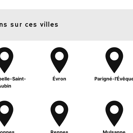
ns sur ces villes
elle-Saint-
Évron
Parigné-l'Évêqu
Aubin
lonnes
Rennes
Mulsanne