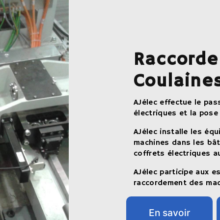
Raccorde
Coulaine
AJélec effectue le pa
électriques et la pose
AJélec installe les éq
machines dans les bâti
coffrets électriques 
AJélec participe aux e
raccordement des mac
En savoir