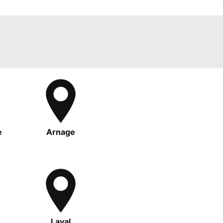
e
Arnage
Laval