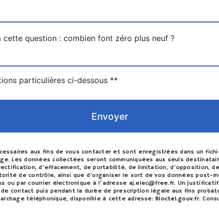
à cette question : combien font zéro plus neuf ?
tions particulières ci-dessous **
Envoyer
saires aux fins de vous contacter et sont enregistrées dans un fichie
sage. Les données collectées seront communiquées aux seuls destinatai
rectification, d’effacement, de portabilité, de limitation, d’opposition
utorité de contrôle, ainsi que d’organiser le sort de vos données post-
 ou par courrier électronique à l'adresse aj.elec@free.fr. Un justificat
de contact puis pendant la durée de prescription légale aux fins probat
émarchage téléphonique, disponible à cette adresse:
Bloctel.gouv.fr
. Cons