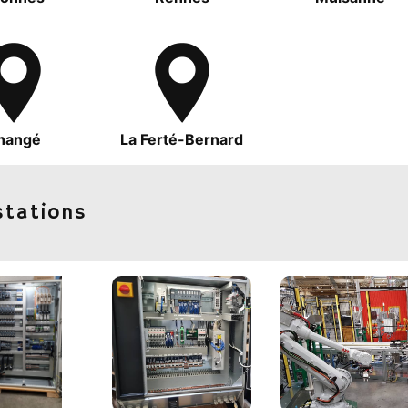
hangé
La Ferté-Bernard
stations