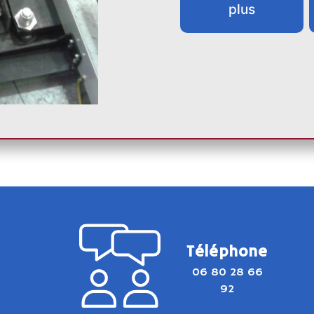
plus
Téléphone
06 80 28 66
92