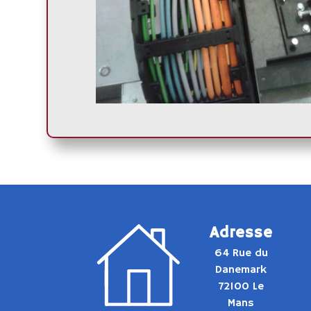
Adresse
64 Rue du
Danemark
72100 Le
Mans