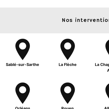
Nos interventio
Sablé-sur-Sarthe
La Flèche
La Chap
Orléans
Rouen
Al