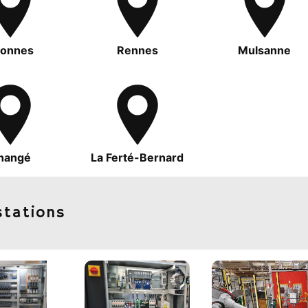
lonnes
Rennes
Mulsanne
hangé
La Ferté-Bernard
stations