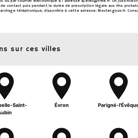
 ou par courrier électronique à l'adresse aj.elec@free.fr. Un justificat
de contact puis pendant la durée de prescription légale aux fins probat
émarchage téléphonique, disponible à cette adresse:
Bloctel.gouv.fr
. Cons
ns sur ces villes
elle-Saint-
Évron
Parigné-l'Évêqu
Aubin