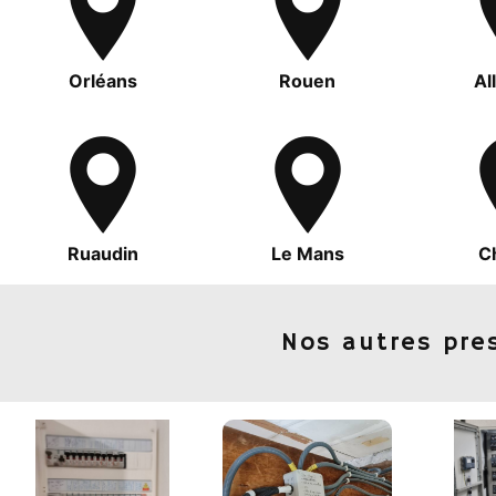
Orléans
Rouen
Al
Ruaudin
Le Mans
C
Nos autres pre