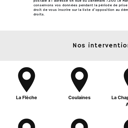
postale à l'adresse 64 Rue du Danemark 72100 Le Mans
conservons vos données pendant la période de prise 
droit de vous inscrire sur la liste d'opposition au d
droits.
Nos interventio
La Flèche
Coulaines
La Chap